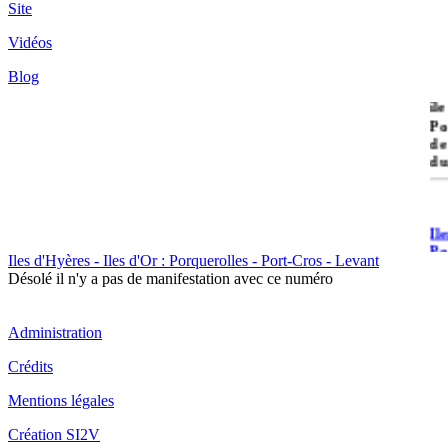
Site
Vidéos
Blog
île
Po
de
du
Il
Po
Iles d'Hyères - Iles d'Or : Porquerolles - Port-Cros - Levant
Désolé il n'y a pas de manifestation avec ce numéro
Administration
Crédits
Il
Mentions légales
Cr
Création SI2V