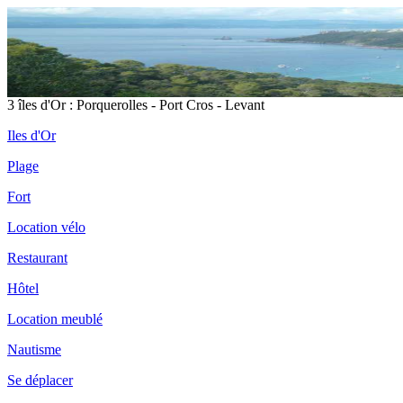
3 îles d'Or : Porquerolles - Port Cros - Levant
Iles d'Or
Plage
Fort
Location vélo
Restaurant
Hôtel
Location meublé
Nautisme
Se déplacer