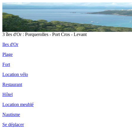
3 îles d'Or : Porquerolles - Port Cros - Levant
Iles d'Or
Plage
Fort
Location vélo
Restaurant
Hôtel
Location meublé
Nautisme
Se déplacer