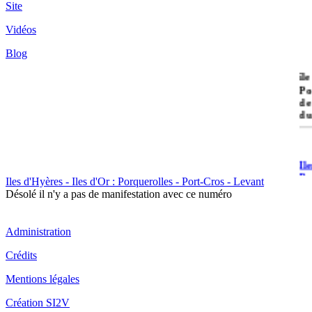
Site
Vidéos
Blog
île
Po
de
du
Il
Po
Iles d'Hyères - Iles d'Or : Porquerolles - Port-Cros - Levant
Désolé il n'y a pas de manifestation avec ce numéro
Administration
Crédits
Il
Mentions légales
Cr
Création SI2V