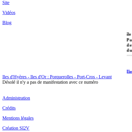
Site
Vidéos
Blog
île
Po
de
du
Il
Po
Iles d'Hyères - Iles d'Or : Porquerolles - Port-Cros - Levant
Désolé il n'y a pas de manifestation avec ce numéro
Administration
Crédits
Mentions légales
Il
Cr
Création SI2V