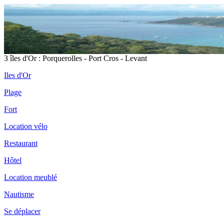
3 îles d'Or : Porquerolles - Port Cros - Levant
Iles d'Or
Plage
Fort
Location vélo
Restaurant
Hôtel
Location meublé
Nautisme
Se déplacer