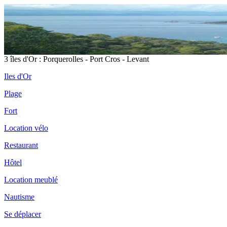
3 îles d'Or : Porquerolles - Port Cros - Levant
Iles d'Or
Plage
Fort
Location vélo
Restaurant
Hôtel
Location meublé
Nautisme
Se déplacer