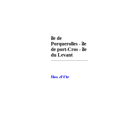
île de
Porquerolles - île
de port-Cros - île
du Levant
Iles d'Or
Porquerolles
Iles d'Or Port-
Cros