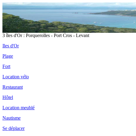
3 îles d'Or : Porquerolles - Port Cros - Levant
Iles d'Or
Plage
Fort
Location vélo
Restaurant
Hôtel
Location meublé
Nautisme
Se déplacer