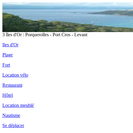
3 îles d'Or : Porquerolles - Port Cros - Levant
Iles d'Or
Plage
Fort
Location vélo
Restaurant
Hôtel
Location meublé
Nautisme
Se déplacer