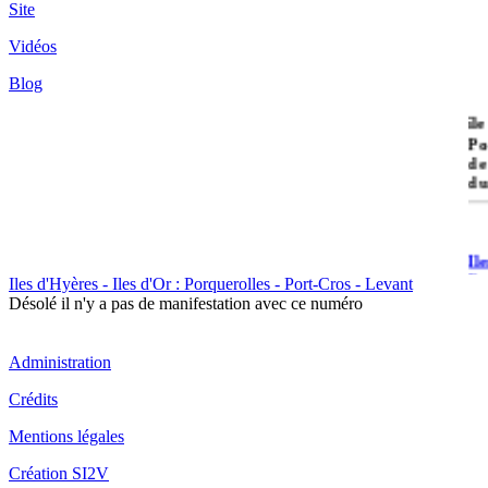
Site
Vidéos
Blog
île
Po
de
du
Il
Po
Iles d'Hyères - Iles d'Or : Porquerolles - Port-Cros - Levant
Désolé il n'y a pas de manifestation avec ce numéro
Administration
Crédits
Il
Mentions légales
Cr
Création SI2V