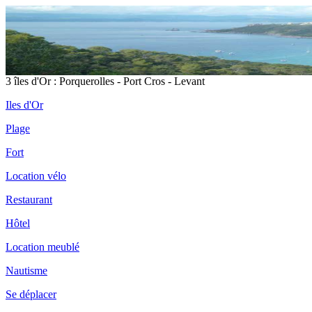
3 îles d'Or : Porquerolles - Port Cros - Levant
Iles d'Or
Plage
Fort
Location vélo
Restaurant
Hôtel
Location meublé
Nautisme
Se déplacer