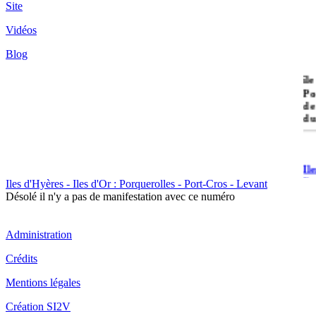
Site
Vidéos
Blog
île
Po
de
du
Il
Po
Iles d'Hyères - Iles d'Or : Porquerolles - Port-Cros - Levant
Désolé il n'y a pas de manifestation avec ce numéro
Administration
Crédits
Il
Mentions légales
Cr
Création SI2V