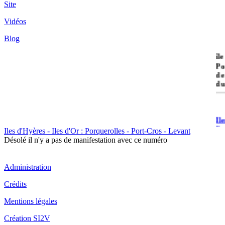
Site
Vidéos
Blog
île
Po
de
du
Il
Po
Iles d'Hyères - Iles d'Or : Porquerolles - Port-Cros - Levant
Désolé il n'y a pas de manifestation avec ce numéro
Administration
Crédits
Il
Mentions légales
Cr
Création SI2V