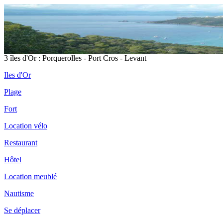
3 îles d'Or : Porquerolles - Port Cros - Levant
Iles d'Or
Plage
Fort
Location vélo
Restaurant
Hôtel
Location meublé
Nautisme
Se déplacer