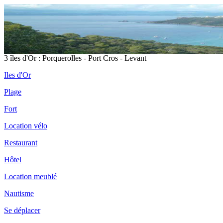
3 îles d'Or : Porquerolles - Port Cros - Levant
Iles d'Or
Plage
Fort
Location vélo
Restaurant
Hôtel
Location meublé
Nautisme
Se déplacer