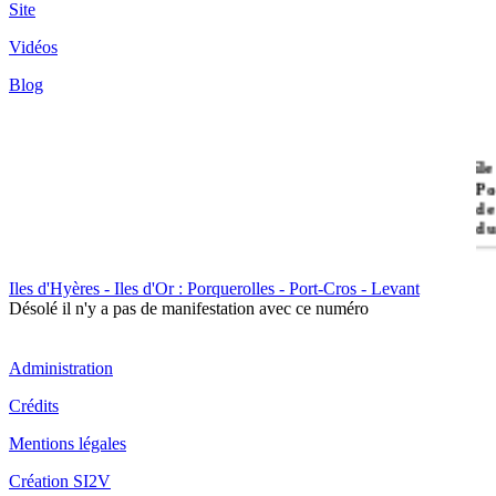
Site
Vidéos
Blog
île
Po
de
du
Iles d'Hyères - Iles d'Or : Porquerolles - Port-Cros - Levant
Il
Désolé il n'y a pas de manifestation avec ce numéro
Po
Administration
Crédits
Mentions légales
Création SI2V
Il