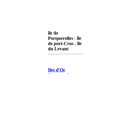
île de
Porquerolles - île
de port-Cros - île
du Levant
Iles d'Or
Porquerolles
Iles d'Or Port-
Cros