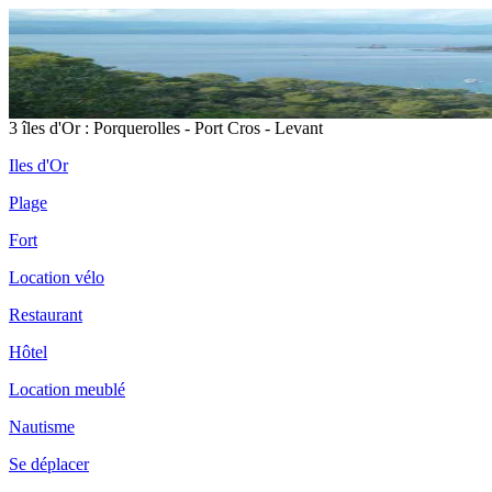
3 îles d'Or : Porquerolles - Port Cros - Levant
Iles d'Or
Plage
Fort
Location vélo
Restaurant
Hôtel
Location meublé
Nautisme
Se déplacer