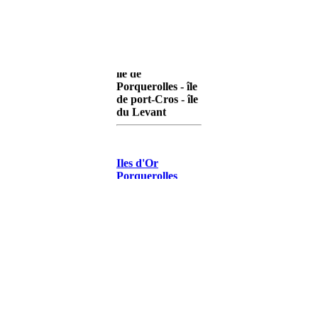
île de
Porquerolles - île
de port-Cros - île
du Levant
Iles d'Or
Porquerolles
Iles d'Or Port-
Cros