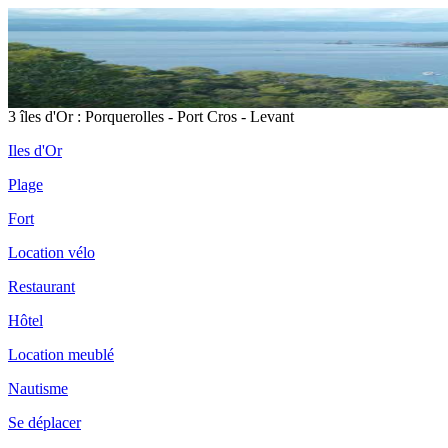
3 îles d'Or : Porquerolles - Port Cros - Levant
Iles d'Or
Plage
Fort
Location vélo
Restaurant
Hôtel
Location meublé
Nautisme
Se déplacer