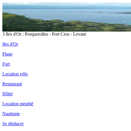
3 îles d'Or : Porquerolles - Port Cros - Levant
Iles d'Or
Plage
Fort
Location vélo
Restaurant
Hôtel
Location meublé
Nautisme
Se déplacer