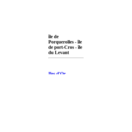
île de
Porquerolles - île
de port-Cros - île
du Levant
Iles d'Or
Porquerolles
Iles d'Or Port-
Cros