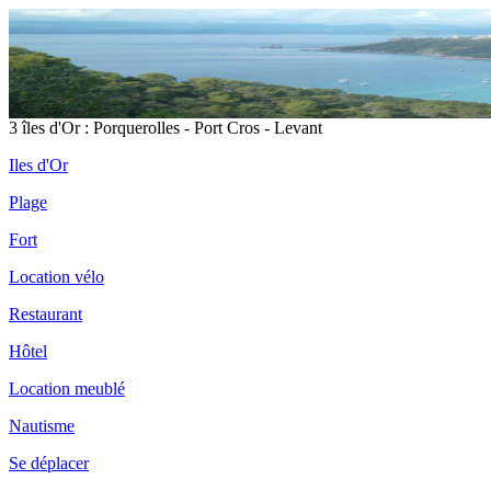
3 îles d'Or : Porquerolles - Port Cros - Levant
Iles d'Or
Plage
Fort
Location vélo
Restaurant
Hôtel
Location meublé
Nautisme
Se déplacer