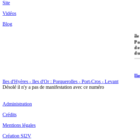
Site
Vidéos
Blog
île
Po
de
du
Il
Po
Iles d'Hyères - Iles d'Or : Porquerolles - Port-Cros - Levant
Désolé il n'y a pas de manifestation avec ce numéro
Administration
Crédits
Il
Mentions légales
Cr
Création SI2V