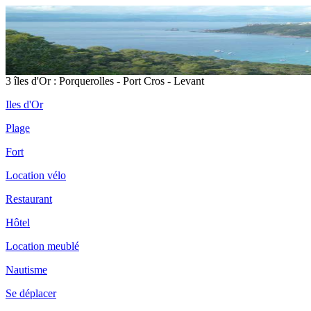
3 îles d'Or : Porquerolles - Port Cros - Levant
Iles d'Or
Plage
Fort
Location vélo
Restaurant
Hôtel
Location meublé
Nautisme
Se déplacer