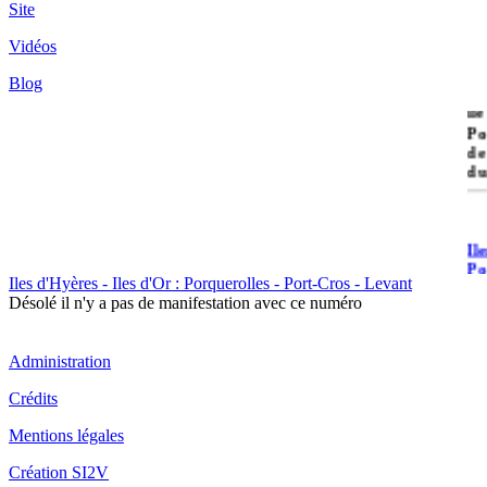
Site
Vidéos
Blog
île
Po
de
du
Il
Po
Iles d'Hyères - Iles d'Or : Porquerolles - Port-Cros - Levant
Désolé il n'y a pas de manifestation avec ce numéro
Administration
Crédits
Il
Mentions légales
Cr
Création SI2V