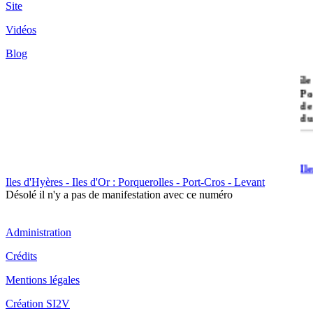
Site
Vidéos
Blog
île
Po
de
du
Il
Po
Iles d'Hyères - Iles d'Or : Porquerolles - Port-Cros - Levant
Désolé il n'y a pas de manifestation avec ce numéro
Administration
Crédits
Il
Mentions légales
Cr
Création SI2V