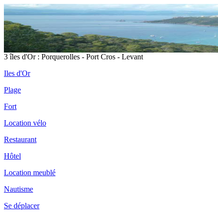
3 îles d'Or : Porquerolles - Port Cros - Levant
Iles d'Or
Plage
Fort
Location vélo
Restaurant
Hôtel
Location meublé
Nautisme
Se déplacer