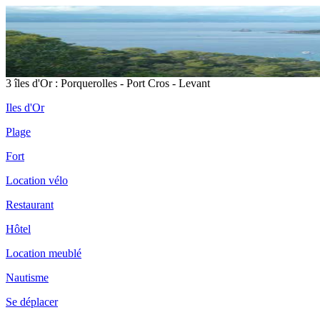
3 îles d'Or : Porquerolles - Port Cros - Levant
Iles d'Or
Plage
Fort
Location vélo
Restaurant
Hôtel
Location meublé
Nautisme
Se déplacer