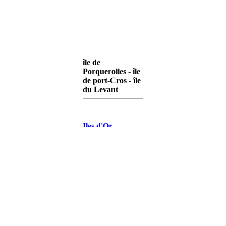
île de
Porquerolles - île
de port-Cros - île
du Levant
Iles d'Or
Porquerolles
Iles d'Or Port-
Cros