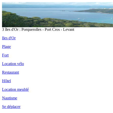
3 îles d'Or : Porquerolles - Port Cros - Levant
Iles d'Or
Plage
Fort
Location vélo
Restaurant
Hôtel
Location meublé
Nautisme
Se déplacer