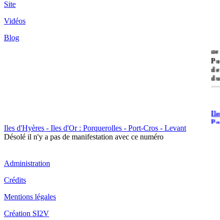
Site
Vidéos
Blog
île
Po
de
du
Il
Po
Iles d'Hyères - Iles d'Or : Porquerolles - Port-Cros - Levant
Désolé il n'y a pas de manifestation avec ce numéro
Administration
Crédits
Il
Mentions légales
Cr
Création SI2V