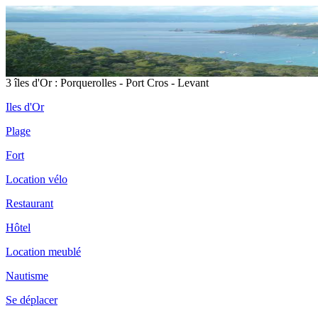
3 îles d'Or : Porquerolles - Port Cros - Levant
Iles d'Or
Plage
Fort
Location vélo
Restaurant
Hôtel
Location meublé
Nautisme
Se déplacer