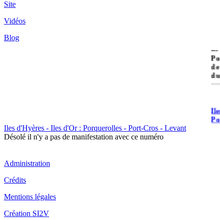
Site
Vidéos
Blog
île
Po
de
du
Il
Po
Iles d'Hyères - Iles d'Or : Porquerolles - Port-Cros - Levant
Désolé il n'y a pas de manifestation avec ce numéro
Administration
Crédits
Il
Mentions légales
Cr
Création SI2V