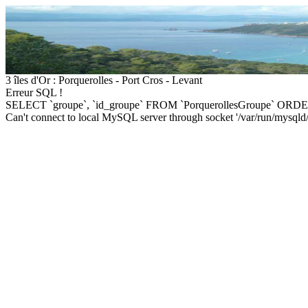
3 îles d'Or : Porquerolles - Port Cros - Levant
Erreur SQL !
SELECT `groupe`, `id_groupe` FROM `PorquerollesGroupe` ORDE
Can't connect to local MySQL server through socket '/var/run/mysqld