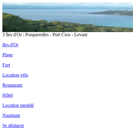
3 îles d'Or : Porquerolles - Port Cros - Levant
Iles d'Or
Plage
Fort
Location vélo
Restaurant
Hôtel
Location meublé
Nautisme
Se déplacer