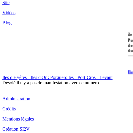
Site
Vidéos
Blog
île
Po
de
du
Il
Po
Iles d'Hyères - Iles d'Or : Porquerolles - Port-Cros - Levant
Désolé il n'y a pas de manifestation avec ce numéro
Administration
Crédits
Mentions légales
Il
Cr
Création SI2V