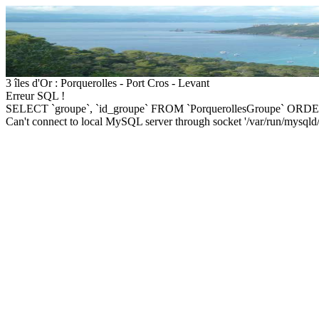
3 îles d'Or : Porquerolles - Port Cros - Levant
Erreur SQL !
SELECT `groupe`, `id_groupe` FROM `PorquerollesGroupe` ORDE
Can't connect to local MySQL server through socket '/var/run/mysqld