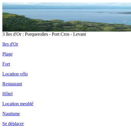
3 îles d'Or : Porquerolles - Port Cros - Levant
Iles d'Or
Plage
Fort
Location vélo
Restaurant
Hôtel
Location meublé
Nautisme
Se déplacer