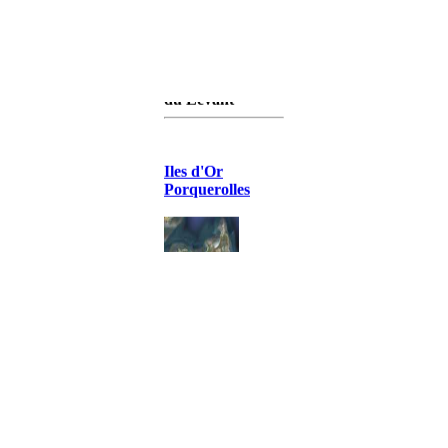
île de
Porquerolles - île
de port-Cros - île
du Levant
Iles d'Or
Porquerolles
Iles d'Or Port-
Cros