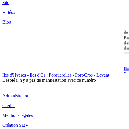
Site
Vidéos
Blog
île
Po
de
du
Il
Po
Iles d'Hyères - Iles d'Or : Porquerolles - Port-Cros - Levant
Désolé il n'y a pas de manifestation avec ce numéro
Administration
Crédits
Il
Mentions légales
Cr
Création SI2V