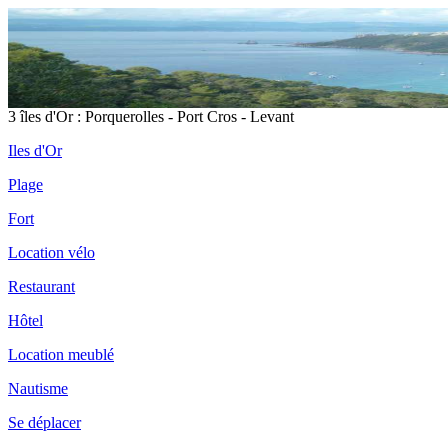
3 îles d'Or : Porquerolles - Port Cros - Levant
Iles d'Or
Plage
Fort
Location vélo
Restaurant
Hôtel
Location meublé
Nautisme
Se déplacer