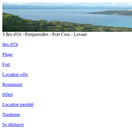
3 îles d'Or : Porquerolles - Port Cros - Levant
Iles d'Or
Plage
Fort
Location vélo
Restaurant
Hôtel
Location meublé
Nautisme
Se déplacer