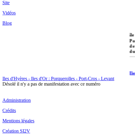
Site
Vidéos
Blog
île
Po
de
du
Il
Po
Iles d'Hyères - Iles d'Or : Porquerolles - Port-Cros - Levant
Désolé il n'y a pas de manifestation avec ce numéro
Administration
Crédits
Mentions légales
Il
Cr
Création SI2V