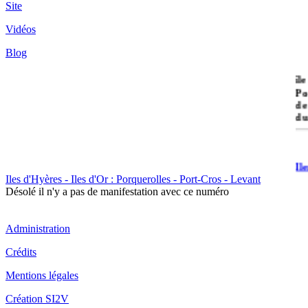
Site
Vidéos
Blog
île
Po
de
du
Il
Po
Iles d'Hyères - Iles d'Or : Porquerolles - Port-Cros - Levant
Désolé il n'y a pas de manifestation avec ce numéro
Administration
Crédits
Mentions légales
Il
Cr
Création SI2V