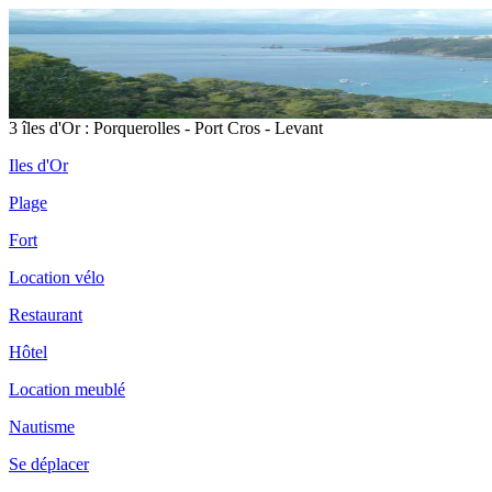
3 îles d'Or : Porquerolles - Port Cros - Levant
Iles d'Or
Plage
Fort
Location vélo
Restaurant
Hôtel
Location meublé
Nautisme
Se déplacer