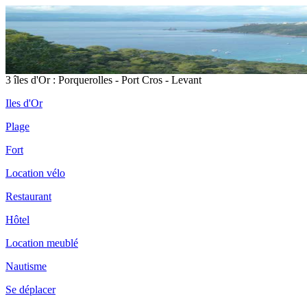
3 îles d'Or : Porquerolles - Port Cros - Levant
Iles d'Or
Plage
Fort
Location vélo
Restaurant
Hôtel
Location meublé
Nautisme
Se déplacer