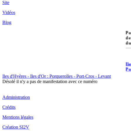
Site
Vidéos
Blog
île
Po
de
du
Il
Po
Iles d'Hyères - Iles d'Or : Porquerolles - Port-Cros - Levant
Désolé il n'y a pas de manifestation avec ce numéro
Administration
Crédits
Il
Cr
Mentions légales
Création SI2V