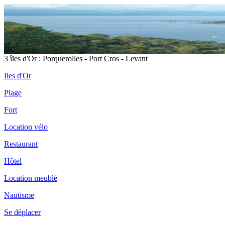
3 îles d'Or : Porquerolles - Port Cros - Levant
Iles d'Or
Plage
Fort
Location vélo
Restaurant
Hôtel
Location meublé
Nautisme
Se déplacer