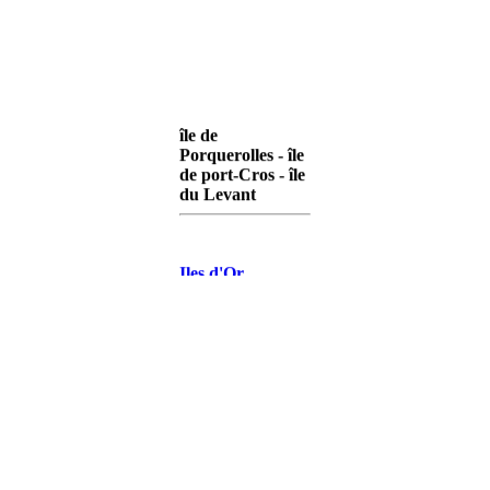
île de
Porquerolles - île
de port-Cros - île
du Levant
Iles d'Or
Porquerolles
Iles d'Or Port-
Cros