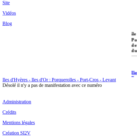
Site
Vidéos
Blog
île
Po
de
du
Il
Po
Iles d'Hyères - Iles d'Or : Porquerolles - Port-Cros - Levant
Désolé il n'y a pas de manifestation avec ce numéro
Administration
Crédits
Il
Mentions légales
Cr
Création SI2V