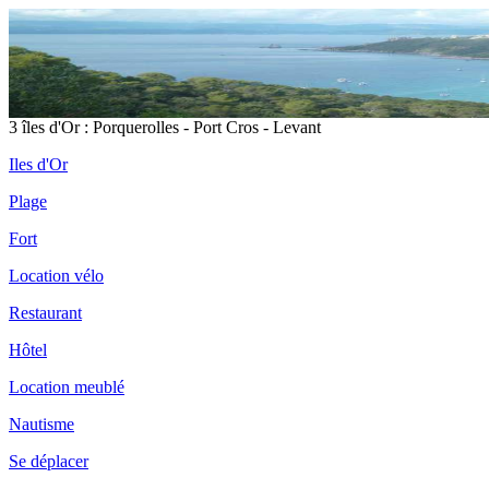
3 îles d'Or : Porquerolles - Port Cros - Levant
Iles d'Or
Plage
Fort
Location vélo
Restaurant
Hôtel
Location meublé
Nautisme
Se déplacer