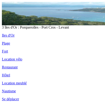
3 îles d'Or : Porquerolles - Port Cros - Levant
Iles d'Or
Plage
Fort
Location vélo
Restaurant
Hôtel
Location meublé
Nautisme
Se déplacer