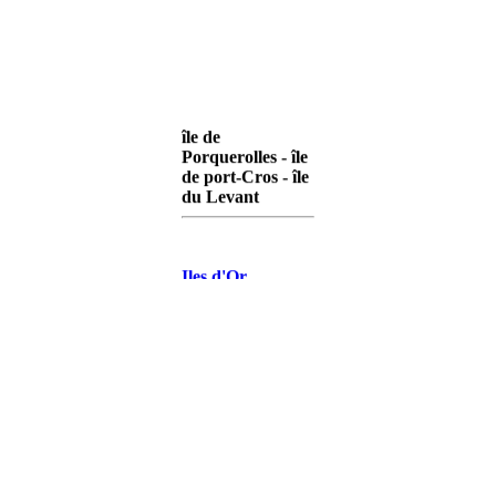
île de
Porquerolles - île
de port-Cros - île
du Levant
Iles d'Or
Porquerolles
Iles d'Or Port-
Cros