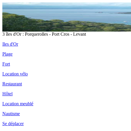
3 îles d'Or : Porquerolles - Port Cros - Levant
Iles d'Or
Plage
Fort
Location vélo
Restaurant
Hôtel
Location meublé
Nautisme
Se déplacer