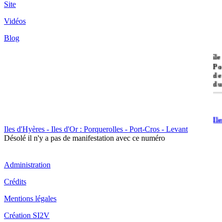
Site
Vidéos
Blog
île
Po
de
du
Il
Po
Iles d'Hyères - Iles d'Or : Porquerolles - Port-Cros - Levant
Désolé il n'y a pas de manifestation avec ce numéro
Administration
Crédits
Il
Mentions légales
Cr
Création SI2V