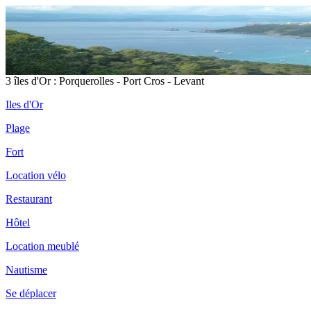
3 îles d'Or : Porquerolles - Port Cros - Levant
Iles d'Or
Plage
Fort
Location vélo
Restaurant
Hôtel
Location meublé
Nautisme
Se déplacer