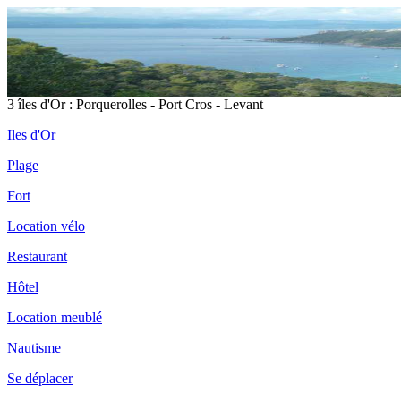
3 îles d'Or : Porquerolles - Port Cros - Levant
Iles d'Or
Plage
Fort
Location vélo
Restaurant
Hôtel
Location meublé
Nautisme
Se déplacer