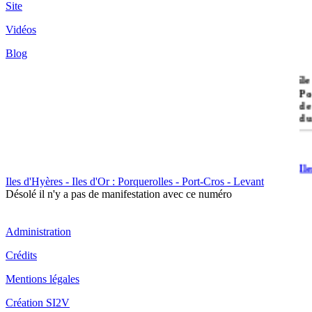
Site
Vidéos
Blog
île
Po
de
du
Il
Po
Iles d'Hyères - Iles d'Or : Porquerolles - Port-Cros - Levant
Désolé il n'y a pas de manifestation avec ce numéro
Administration
Crédits
Mentions légales
Il
Cr
Création SI2V