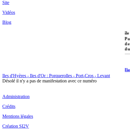
Site
Vidéos
Blog
île
Po
de
du
Il
Po
Iles d'Hyères - Iles d'Or : Porquerolles - Port-Cros - Levant
Désolé il n'y a pas de manifestation avec ce numéro
Administration
Crédits
Mentions légales
Il
Cr
Création SI2V