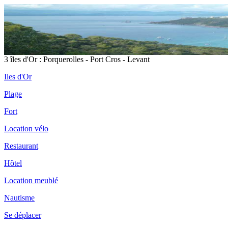
3 îles d'Or : Porquerolles - Port Cros - Levant
Iles d'Or
Plage
Fort
Location vélo
Restaurant
Hôtel
Location meublé
Nautisme
Se déplacer