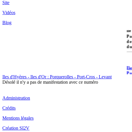
Site
Vidéos
Blog
île
Po
de
du
Il
Po
Iles d'Hyères - Iles d'Or : Porquerolles - Port-Cros - Levant
Désolé il n'y a pas de manifestation avec ce numéro
Administration
Crédits
Il
Mentions légales
Cr
Création SI2V