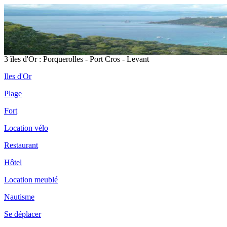
3 îles d'Or : Porquerolles - Port Cros - Levant
Iles d'Or
Plage
Fort
Location vélo
Restaurant
Hôtel
Location meublé
Nautisme
Se déplacer