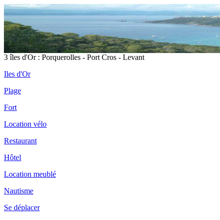
3 îles d'Or : Porquerolles - Port Cros - Levant
Iles d'Or
Plage
Fort
Location vélo
Restaurant
Hôtel
Location meublé
Nautisme
Se déplacer