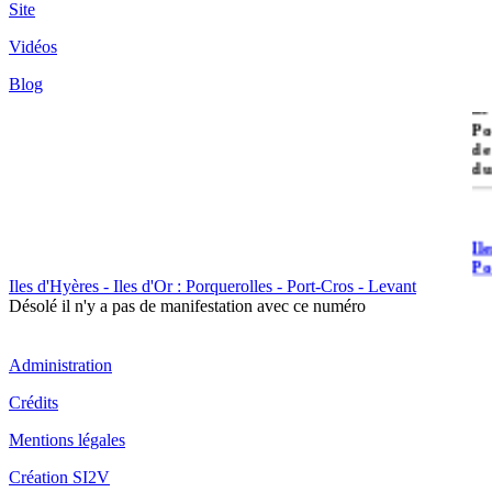
Site
Vidéos
Blog
île
Po
de
du
Il
Po
Iles d'Hyères - Iles d'Or : Porquerolles - Port-Cros - Levant
Désolé il n'y a pas de manifestation avec ce numéro
Administration
Crédits
Il
Cr
Mentions légales
Création SI2V