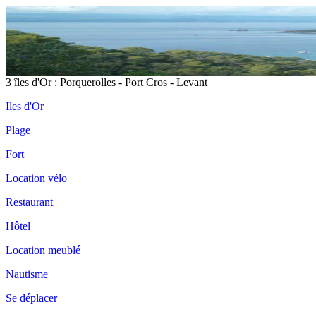
3 îles d'Or : Porquerolles - Port Cros - Levant
Iles d'Or
Plage
Fort
Location vélo
Restaurant
Hôtel
Location meublé
Nautisme
Se déplacer