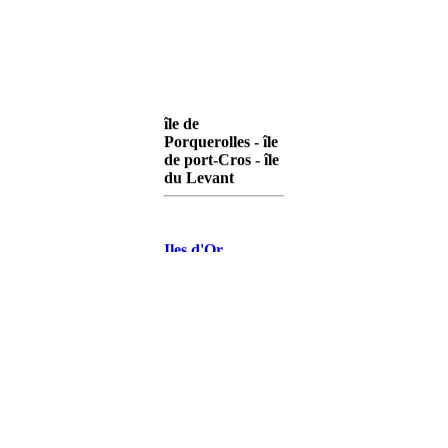
île de
Porquerolles - île
de port-Cros - île
du Levant
Iles d'Or
Porquerolles
Iles d'Or Port-
Cros