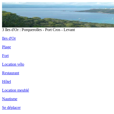
3 îles d'Or : Porquerolles - Port Cros - Levant
Iles d'Or
Plage
Fort
Location vélo
Restaurant
Hôtel
Location meublé
Nautisme
Se déplacer