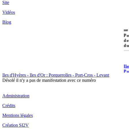
Site
Vidéos
Blog
île
Po
de
du
Il
Po
Iles d'Hyères - Iles d'Or : Porquerolles - Port-Cros - Levant
Désolé il n'y a pas de manifestation avec ce numéro
Administration
Crédits
Il
Mentions légales
Cr
Création SI2V