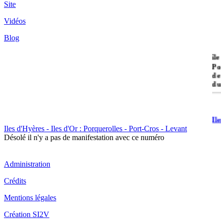
Site
Vidéos
Blog
île
Po
de
du
Il
Po
Iles d'Hyères - Iles d'Or : Porquerolles - Port-Cros - Levant
Désolé il n'y a pas de manifestation avec ce numéro
Administration
Crédits
Mentions légales
Il
Cr
Création SI2V