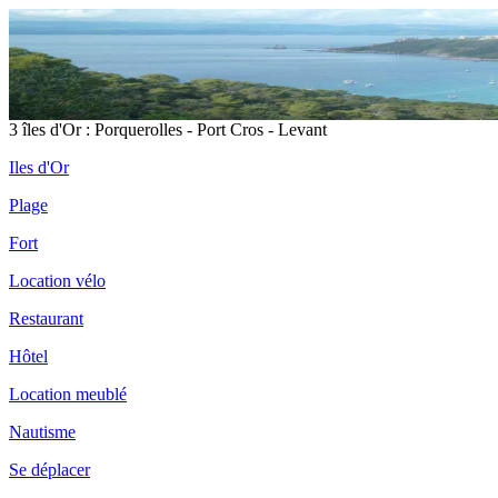
3 îles d'Or : Porquerolles - Port Cros - Levant
Iles d'Or
Plage
Fort
Location vélo
Restaurant
Hôtel
Location meublé
Nautisme
Se déplacer