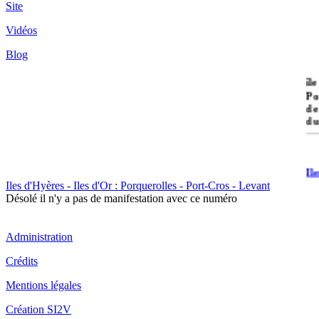
Site
Vidéos
Blog
île
Po
de
du
Il
Po
Iles d'Hyères - Iles d'Or : Porquerolles - Port-Cros - Levant
Désolé il n'y a pas de manifestation avec ce numéro
Administration
Crédits
Mentions légales
Il
Cr
Création SI2V