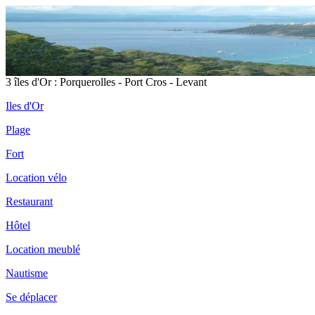
3 îles d'Or : Porquerolles - Port Cros - Levant
Iles d'Or
Plage
Fort
Location vélo
Restaurant
Hôtel
Location meublé
Nautisme
Se déplacer