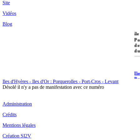
Site
Vidéos
Blog
île
Po
de
du
Il
Po
Iles d'Hyères - Iles d'Or : Porquerolles - Port-Cros - Levant
Désolé il n'y a pas de manifestation avec ce numéro
Administration
Crédits
Il
Mentions légales
Cr
Création SI2V