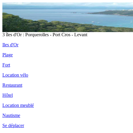
3 îles d'Or : Porquerolles - Port Cros - Levant
Iles d'Or
Plage
Fort
Location vélo
Restaurant
Hôtel
Location meublé
Nautisme
Se déplacer