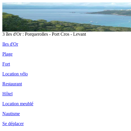
3 îles d'Or : Porquerolles - Port Cros - Levant
Iles d'Or
Plage
Fort
Location vélo
Restaurant
Hôtel
Location meublé
Nautisme
Se déplacer