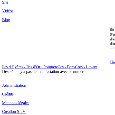
Site
Vidéos
Blog
île
Po
de
du
Il
Po
Iles d'Hyères - Iles d'Or : Porquerolles - Port-Cros - Levant
Désolé il n'y a pas de manifestation avec ce numéro
Administration
Crédits
Il
Mentions légales
Cr
Création SI2V