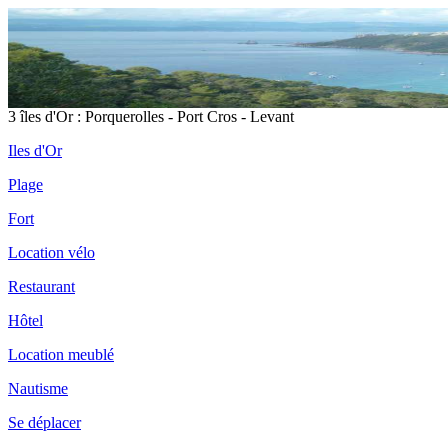
3 îles d'Or : Porquerolles - Port Cros - Levant
Iles d'Or
Plage
Fort
Location vélo
Restaurant
Hôtel
Location meublé
Nautisme
Se déplacer