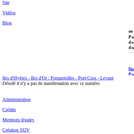
Site
Vidéos
Blog
île
Po
de
du
Il
Po
Iles d'Hyères - Iles d'Or : Porquerolles - Port-Cros - Levant
Désolé il n'y a pas de manifestation avec ce numéro
Administration
Crédits
Il
Mentions légales
Cr
Création SI2V