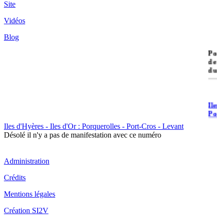
Site
Vidéos
Blog
île
Po
de
du
Il
Po
Iles d'Hyères - Iles d'Or : Porquerolles - Port-Cros - Levant
Désolé il n'y a pas de manifestation avec ce numéro
Administration
Crédits
Il
Cr
Mentions légales
Création SI2V