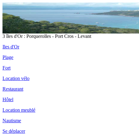
3 îles d'Or : Porquerolles - Port Cros - Levant
Iles d'Or
Plage
Fort
Location vélo
Restaurant
Hôtel
Location meublé
Nautisme
Se déplacer