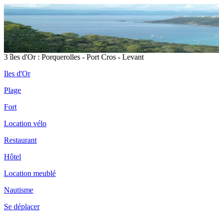
3 îles d'Or : Porquerolles - Port Cros - Levant
Iles d'Or
Plage
Fort
Location vélo
Restaurant
Hôtel
Location meublé
Nautisme
Se déplacer