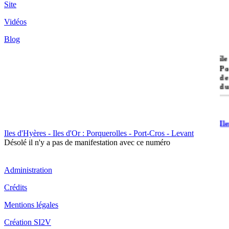
Site
Vidéos
Blog
île
Po
de
du
Il
Po
Iles d'Hyères - Iles d'Or : Porquerolles - Port-Cros - Levant
Désolé il n'y a pas de manifestation avec ce numéro
Administration
Crédits
Il
Mentions légales
Cr
Création SI2V