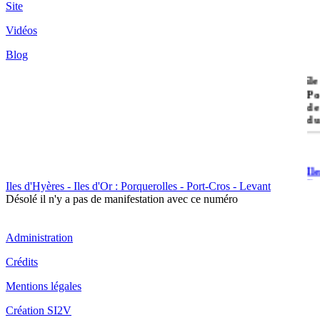
Site
Vidéos
Blog
île
Po
de
du
Il
Po
Iles d'Hyères - Iles d'Or : Porquerolles - Port-Cros - Levant
Désolé il n'y a pas de manifestation avec ce numéro
Administration
Crédits
Il
Mentions légales
Cr
Création SI2V