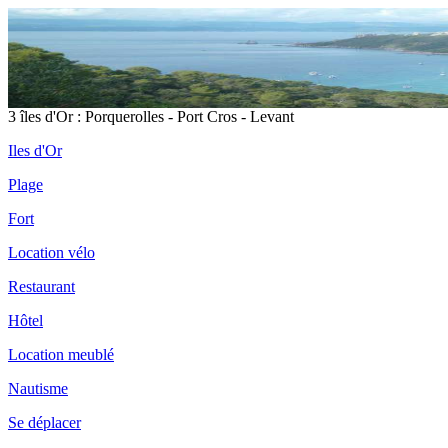
3 îles d'Or : Porquerolles - Port Cros - Levant
Iles d'Or
Plage
Fort
Location vélo
Restaurant
Hôtel
Location meublé
Nautisme
Se déplacer