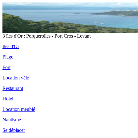
3 îles d'Or : Porquerolles - Port Cros - Levant
Iles d'Or
Plage
Fort
Location vélo
Restaurant
Hôtel
Location meublé
Nautisme
Se déplacer