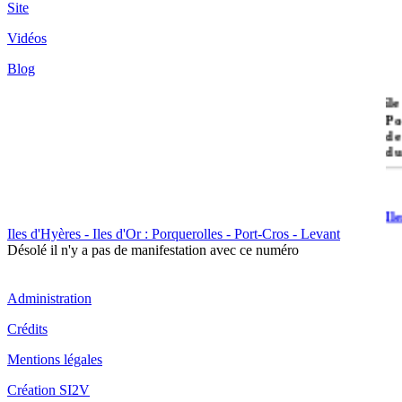
Site
Vidéos
Blog
île
Po
de
du
Il
Po
Iles d'Hyères - Iles d'Or : Porquerolles - Port-Cros - Levant
Désolé il n'y a pas de manifestation avec ce numéro
Administration
Crédits
Il
Mentions légales
Cr
Création SI2V