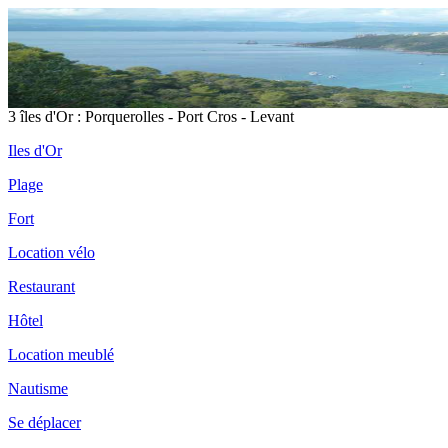
3 îles d'Or : Porquerolles - Port Cros - Levant
Iles d'Or
Plage
Fort
Location vélo
Restaurant
Hôtel
Location meublé
Nautisme
Se déplacer