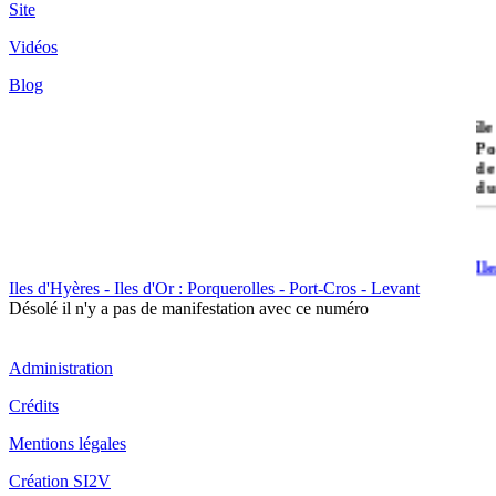
Site
Vidéos
Blog
île
Po
de
du
Il
Po
Iles d'Hyères - Iles d'Or : Porquerolles - Port-Cros - Levant
Désolé il n'y a pas de manifestation avec ce numéro
Administration
Crédits
Il
Mentions légales
Cr
Création SI2V