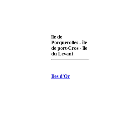
île de
Porquerolles - île
de port-Cros - île
du Levant
Iles d'Or
Porquerolles
Iles d'Or Port-
Cros