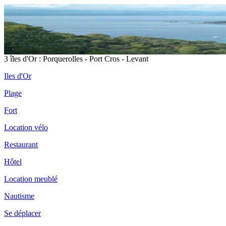
3 îles d'Or : Porquerolles - Port Cros - Levant
Iles d'Or
Plage
Fort
Location vélo
Restaurant
Hôtel
Location meublé
Nautisme
Se déplacer