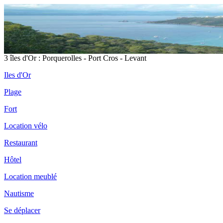
3 îles d'Or : Porquerolles - Port Cros - Levant
Iles d'Or
Plage
Fort
Location vélo
Restaurant
Hôtel
Location meublé
Nautisme
Se déplacer