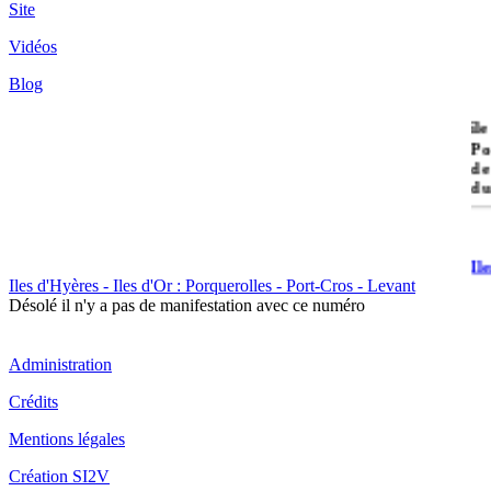
Site
Vidéos
Blog
île
Po
de
du
Il
Po
Iles d'Hyères - Iles d'Or : Porquerolles - Port-Cros - Levant
Désolé il n'y a pas de manifestation avec ce numéro
Administration
Crédits
Mentions légales
Il
Cr
Création SI2V