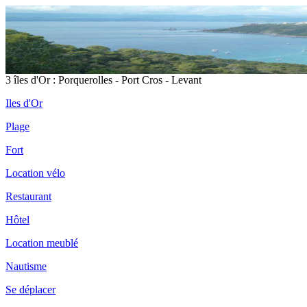
3 îles d'Or : Porquerolles - Port Cros - Levant
Iles d'Or
Plage
Fort
Location vélo
Restaurant
Hôtel
Location meublé
Nautisme
Se déplacer