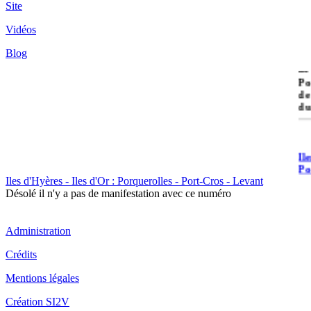
Site
Vidéos
Blog
île
Po
de
du
Il
Po
Iles d'Hyères - Iles d'Or : Porquerolles - Port-Cros - Levant
Désolé il n'y a pas de manifestation avec ce numéro
Administration
Crédits
Il
Mentions légales
Cr
Création SI2V